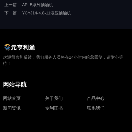
上一篇 ：
API B系列抽油机
下一篇 ：
YCYJ14-4.8-11液压抽油机
欢迎留言和反馈，我们服务人员将在24小时内给您回复，请耐心等
待！
网站导航
网站首页
关于我们
产品中心
新闻资讯
专利证书
联系我们