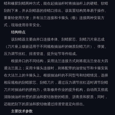
蜡和橡胶刮蜡两种方式，能在起抽油杆时将抽油杆上的硬蜡、软蜡
刮削下来，并从刮蜡器的排蜡口排出。该装置结构简单易于操作、
重量轻使用方便；并有法兰连接和卡箍头（毂）连接两种安装方
式，现场使用非常安全。
结构特点
该刮蜡器主要由井口连接本体、刮蜡胶芯、刮蜡刀片座总成
（刀片座上镶嵌适用于不同规格抽油杆的钢质刮蜡刀片）、弹簧、
压力调节丝杠、排渣管道、提升短节等件组成。
根据井口的不同结构，采用法兰连接方式则将底法兰坐在大四
通法兰面上；采用卡箍头连接时，则将配带的油管短节和卡箍安装
在大法兰上的卡箍头上。根据抽油杆的不同型号和结蜡情况，选择
相应规格的刮蜡胶芯、刮蜡刀片，通过压力调节丝杠适时调节刮蜡
刀片对抽油杆的挤抱力，依靠修井作业的提升机构，自动而又彻底
清除抽油杆外壁的原油和胶结致密的蜡质、沥青质和胶质，同时，
还能把刮下的原油和胶结物通过排渣管道定向排出。
主要技术参数