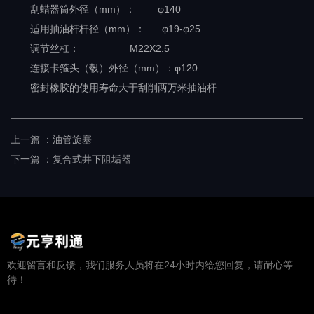
刮蜡器筒外径（mm）： φ140
适用抽油杆杆径（mm）： φ19-φ25
调节丝杠： M22X2.5
连接卡箍头（毂）外径（mm）：φ120
密封橡胶的使用寿命大于刮削两万米抽油杆
上一篇 ：
油管旋塞
下一篇 ：
复合式井下阻垢器
欢迎留言和反馈，我们服务人员将在24小时内给您回复，请耐心等
待！