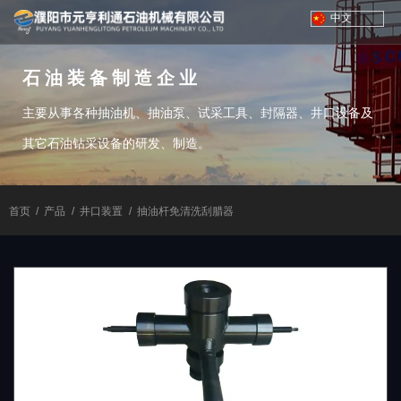
中文
石油装备制造企业
主要从事各种抽油机、抽油泵、试采工具、封隔器、井口设备及
其它石油钻采设备的研发、制造。
首页
/
产品
/
井口装置
/
抽油杆免清洗刮腊器